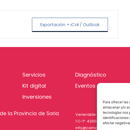
Exportación + iCal / Outlook
Servicios
Diagnóstico
Kit digital
Eventos
Inversiones
Para ofrecer las
almacenar y/o ac
de la Provincia de Soria
tecnologías nos 
Venerable Carabantes
identificaciones 
1 C-1º. 42003 Soria
afectar negativa
info@camarasoria.com