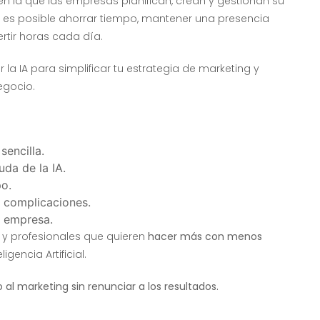
 en la que las empresas planifican, crean y gestionan su
es posible ahorrar tiempo, mantener una presencia
rtir horas cada día.
 la IA para simplificar tu estrategia de marketing y
egocio.
encilla.
da de la IA.
po.
 complicaciones.
u empresa.
 profesionales que quieren
hacer más con menos
gencia Artificial.
 marketing sin renunciar a los resultados.