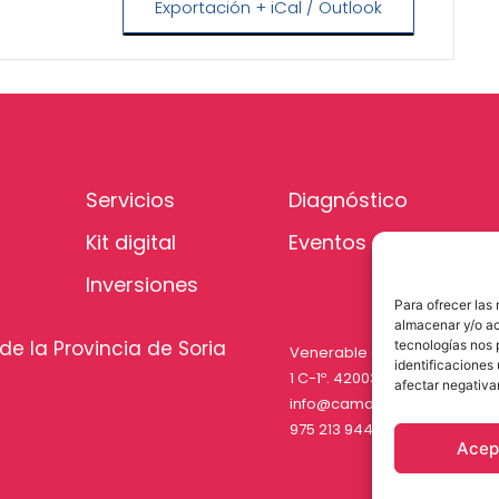
Exportación + iCal / Outlook
Servicios
Diagnóstico
Kit digital
Eventos
Inversiones
Para ofrecer las
almacenar y/o ac
de la Provincia de Soria
tecnologías nos 
Venerable Carabantes
identificaciones 
1 C-1º. 42003 Soria
afectar negativa
info@camarasoria.com
975 213 944
Acep