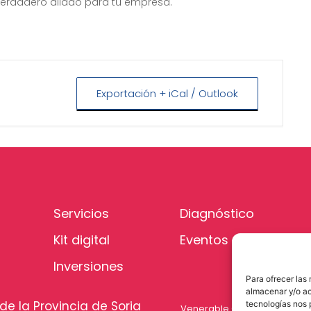
verdadero aliado para tu empresa.
Exportación + iCal / Outlook
Servicios
Diagnóstico
Kit digital
Eventos
Inversiones
Para ofrecer las
almacenar y/o ac
de la Provincia de Soria
tecnologías nos 
Venerable Carabantes