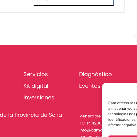
Servicios
Diagnóstico
Kit digital
Eventos
Inversiones
Para ofrecer las
almacenar y/o ac
de la Provincia de Soria
tecnologías nos 
Venerable Carabantes
identificaciones 
1 C-1º. 42003 Soria
afectar negativa
info@camarasoria.com